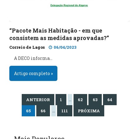
“Pacote Mais Habitação - em que
consistem as medidas aprovadas?”
Correio de Lagos
06/04/2023
A DECO informa…
Artigo completo »
ANTERIOR
1
…
62
63
64
65
66
…
111
PRÓXIMA
Mais Populares