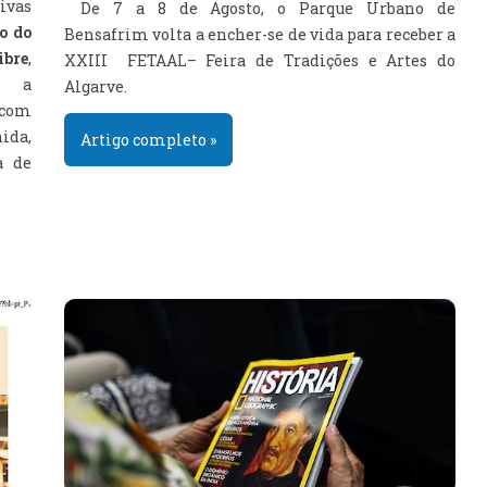
vas
De 7 a 8 de Agosto, o Parque Urbano de
ão do
Bensafrim volta a encher-se de vida para receber a
ibre
,
XXIII FETAAL– Feira de Tradições e Artes do
a, a
Algarve.
 com
ida,
Artigo completo »
a de