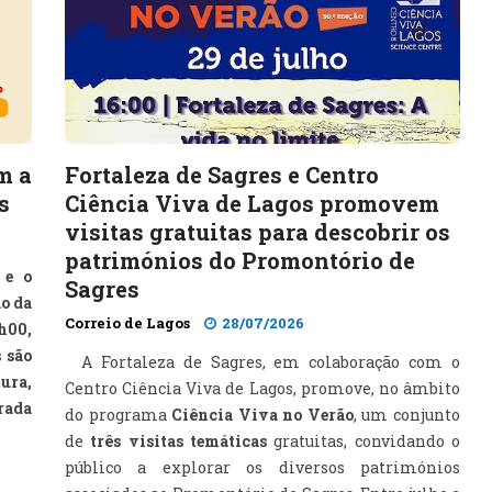
m a
Fortaleza de Sagres e Centro
s
Ciência Viva de Lagos promovem
visitas gratuitas para descobrir os
patrimónios do Promontório de
 e o
Sagres
o da
Correio de Lagos
28/07/2026
4h00,
s são
A Fortaleza de Sagres, em colaboração com o
ura,
Centro Ciência Viva de Lagos, promove, no âmbito
rada
do programa
Ciência Viva no Verão
, um conjunto
de
três visitas temáticas
gratuitas, convidando o
público a explorar os diversos patrimónios