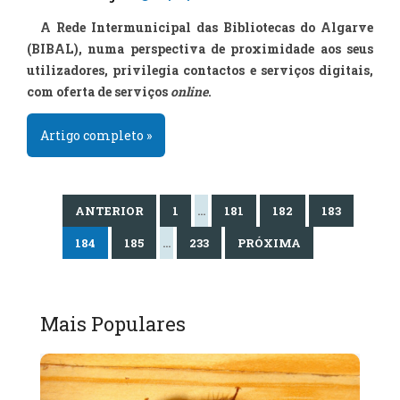
A Rede Intermunicipal das Bibliotecas do Algarve
(BIBAL), numa perspectiva de proximidade aos seus
utilizadores, privilegia contactos e serviços digitais,
com oferta de serviços
online
.
Artigo completo »
ANTERIOR
1
…
181
182
183
184
185
…
233
PRÓXIMA
Mais Populares