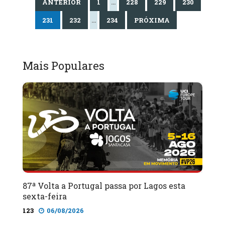
ANTERIOR
1
…
228
229
230
231
232
…
234
PRÓXIMA
Mais Populares
87ª Volta a Portugal passa por Lagos esta
sexta-feira
123
06/08/2026