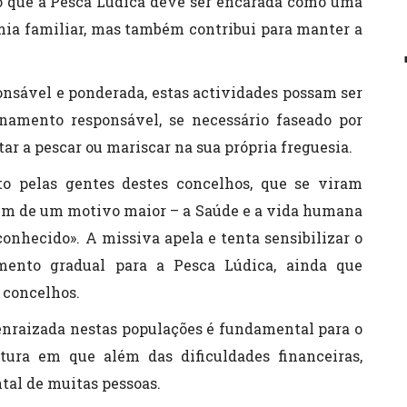
o que a Pesca Lúdica deve ser encarada como uma
mia familiar, mas também contribui para manter a
nsável e ponderada, estas actividades possam ser
amento responsável, se necessário faseado por
tar a pescar ou mariscar na sua própria freguesia.
to pelas gentes destes concelhos, que se viram
bem de um motivo maior – a Saúde e a vida humana
conhecido». A missiva apela e tenta sensibilizar o
mento gradual para a Pesca Lúdica, ainda que
 concelhos.
enraizada nestas populações é fundamental para o
tura em que além das dificuldades financeiras,
al de muitas pessoas.