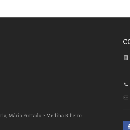
C
86
ória, Mário Furtado e Medina Ribeiro