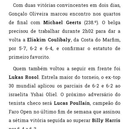
Com duas vitórias convincentes em dois dias,
Gonçalo Oliveira marcou encontro nos quartos
de final com
Michael Geerts
(238.º). O belga
precisou de trabalhar durante 2h02 para dar a
volta a
Eliakim Coulibaly
, da Costa do Marfim,
por 5-7, 6-2 e 6-4, e confirmar o estatuto de
primeiro favorito.
Quem também voltou a seguir em frente foi
Lukas Rosol
. Estrela maior do torneio, o ex-top
30 mundial aplicou os parciais de 6-2 e 6-2 ao
israelita Yshai Oliel. O próximo adversário do
tenista checo será
Lucas Poullain
, campeão do
Faro Open no último fim de semana que assinou
a sétima vitória seguida ao superar
Billy Harris
por 6-4 e 6-3.