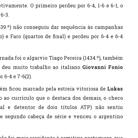
etivamente. O primeiro perdeu por 6-4, 1-6 e 6-1, o
6-3.
(639.º) não conseguiu dar sequência às campanhas
 e Faro (quartos de final) e perdeu por 6-4 e 6-4
ornada foi o algarvio Tiago Pereira (1434.º), também
e deu muito trabalho ao italiano
Giovanni Fonio
r 6-4 e 7-6(2).
ém ficou marcado pela estreia vitoriosa de
Lukas
o ao currículo que o destaca dos demais, o checo
al e detentor de dois títulos ATP) não sentiu
 de segundo cabeça de série e venceu o argentino
ação foi mais sorridente à comitiva portuguesa, que