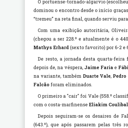
O portuense-tornado-algarvio (escolheu
dominou o encontro desde o início graças
“tremeu” na reta final, quando serviu para
Com uma exibição autoritária, Olive
(chegou a ser 228.º e atualmente é o 44
Mathys Erhard
(sexto favorito) por 6-2 e 
De resto, a jornada desta quarta-feira
depois de, na véspera,
Jaime Faria
e
Fáb
na variante, também
Duarte Vale
,
Pedro
Falcão
foram eliminados.
O primeiro a "cair" foi Vale (558.º class
com o costa-marfinense
Eliakim Couliba
Depois seguiram-se os desaires de F
(643.º), que após passarem pelas três 