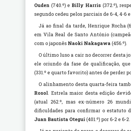
Ouden
(740.º) e
Billy Harris
(372.º), resp
segundo cedeu pelos parciais de 6-4, 4-6 e 
Já ao final da tarde, Henrique Rocha 
em Vila Real de Santo António (campeão)
com o japonês
Naoki Nakagawa
(456.º).
O último luso a cair no decorrer desta j
ele oriundo da fase de qualificação, qu
(331.º e quarto favorito) antes de perder po
O alinhamento desta quarta-feira tamb
Rosol
. Estrela maior desta edição devid
(atual 262.º, mas ex-número 26 mundi
dificuldades para confirmar o estatuto
Juan Bautista Otegui
(401.º) por 6-2 e 6-2.
Já na variante de pares, o decorrer da 