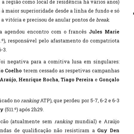
 a região como local de residência há vários anos)
 à maior superioridade desde a linha de fundo e só
 a vitória e precisou de anular pontos de
break
.
ira agendou encontro com o francês
Jules Marie
0.º), responsável pelo afastamento do compatriota
6-3.
 foi negativa para a comitiva lusa em singulares:
io Coelho
terem cessado as respetivas campanhas
Araújo
,
Henrique Rocha
,
Tiago Pereira
e
Gonçalo
ificado no
ranking
ATP), que perdeu por 5-7, 6-2 e 6-3
ly
(511.º) após 2h29.
alcão (atualmente sem
ranking
mundial) e Araújo
rondas de qualificação não resistiram a
Guy Den