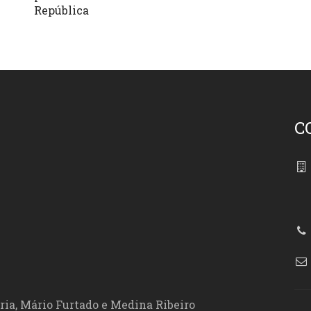
República
C
86
ória, Mário Furtado e Medina Ribeiro