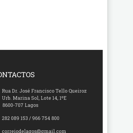
ONTACTOS
Rua Dr. José Francisco Tello Queiroz
Urb. Marina Sol, Lote 14, 1ºE
00-707 Lagos
282 089 153 / 966 754 800
correiodelagos@gmail.com