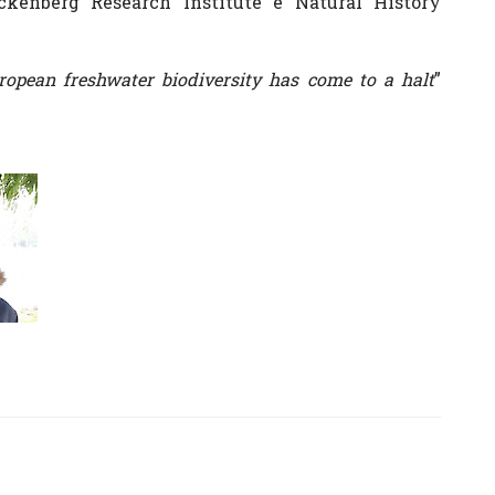
ckenberg Research Institute e Natural History
ropean freshwater biodiversity has come to a halt
”