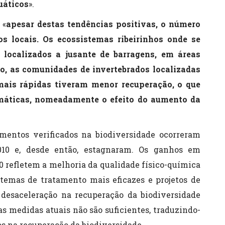
uáticos
».
 «
apesar destas tendências positivas, o número
s locais. Os ecossistemas ribeirinhos onde se
 localizados a jusante de barragens, em áreas
so, as comunidades de invertebrados localizadas
ais rápidas tiveram menor recuperação, o que
imáticas, nomeadamente o efeito do aumento da
umentos verificados na biodiversidade ocorreram
010 e, desde então, estagnaram. Os ganhos em
0 refletem a melhoria da qualidade físico-química
temas de tratamento mais eficazes e projetos de
a desaceleração na recuperação da biodiversidade
as medidas atuais não são suficientes, traduzindo-
s na recuperação da biodiversidade.