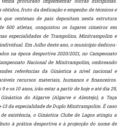
tenha procurado implementar outras disciplinas.
 obtidos, fruto da dedicação e empenho de técnicos e
a que centenas de pais depositam nesta estrutura
de 600 atletas, conquistou os lugares cimeiros em
nas especialidades de Trampolins, Minitrampolim e
individual. Em Julho deste ano, o município dedicou-
çados na época desportiva 2020/2021, no Campeonato
 Campeonato Nacional de Minitrampolim, ombreando
ndes referências da Ginástica a nível nacional e
ráveis recursos materiais, humanos e financeiros.
 e os 10 anos, irão estar a partir de hoje e até dia 29,
Ginástica do Algarve (Algarve e Alentejo), a Taça
b-13 da especialidade de Duplo Minitrampolim. É caso
de existência, o Ginástica Clube de Lagos atingiu a
buto à prática desportiva e à projecção do nome de