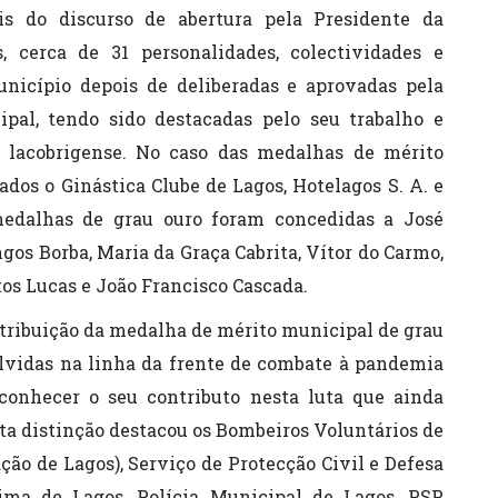
ois do discurso de abertura pela Presidente da
 cerca de 31 personalidades, colectividades e
icípio depois de deliberadas e aprovadas pela
al, tendo sido destacadas pelo seu trabalho e
 lacobrigense. No caso das medalhas de mérito
dos o Ginástica Clube de Lagos, Hotelagos S. A. e
medalhas de grau ouro foram concedidas a José
os Borba, Maria da Graça Cabrita, Vítor do Carmo,
os Lucas e João Francisco Cascada.
tribuição da medalha de mérito municipal de grau
olvidas na linha da frente de combate à pandemia
conhecer o seu contributo nesta luta que ainda
ta distinção destacou os Bombeiros Voluntários de
ão de Lagos), Serviço de Protecção Civil e Defesa
tima de Lagos, Polícia Municipal de Lagos, PSP