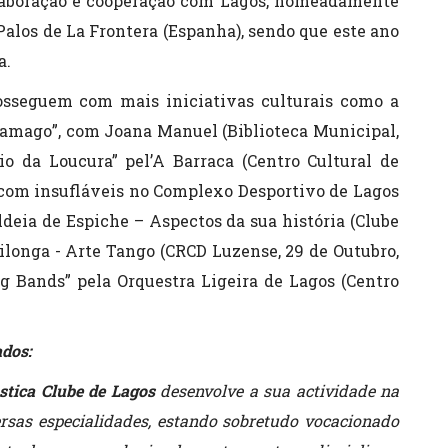
laboração e cooperação com Lagos, nomeadamente
Palos de La Frontera (Espanha), sendo que este ano
a.
sseguem com mais iniciativas culturais como a
ramago”, com Joana Manuel (Biblioteca Municipal,
gio da Loucura” pel’A Barraca (Centro Cultural de
s com insufláveis no Complexo Desportivo de Lagos
aldeia de Espiche – Aspectos da sua história (Clube
ilonga - Arte Tango (CRCD Luzense, 29 de Outubro,
ig Bands” pela Orquestra Ligeira de Lagos (Centro
dos:
stica Clube de Lagos
desenvolve a sua actividade na
rsas especialidades, estando sobretudo vocacionado