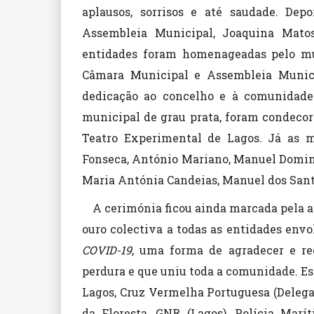
aplausos, sorrisos e até saudade. Dep
Assembleia Municipal, Joaquina Matos,
entidades foram homenageadas pelo mun
Câmara Municipal e Assembleia Municip
dedicação ao concelho e à comunidade
municipal de grau prata, foram condecora
Teatro Experimental de Lagos. Já as 
Fonseca, António Mariano, Manuel Doming
Maria Antónia Candeias, Manuel dos Sant
A cerimónia ficou ainda marcada pela a
ouro colectiva a todas as entidades env
COVID-19
, uma forma de agradecer e re
perdura e que uniu toda a comunidade. Es
Lagos, Cruz Vermelha Portuguesa (Delegaç
da Floresta, GNR (Lagos), Polícia Marí