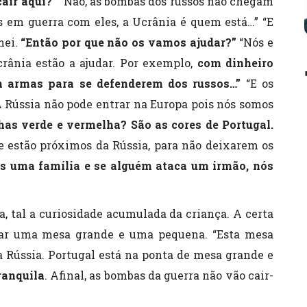
air aqui?”
“Não, as bombas dos russos não chegam
s em guerra com eles, a Ucrânia é quem está…” “E
mei.
“Então por que não os vamos ajudar?”
“Nós e
rânia estão a ajudar. Por exemplo,
com dinheiro
 armas para se defenderem dos russos…”
“E os
A Rússia não pode entrar na Europa pois nós somos
nhas verde e vermelha? São as cores de Portugal.
e estão próximos da Rússia, para não deixarem os
 uma família e se alguém ataca um irmão, nós
, tal a curiosidade acumulada da criança. A certa
rar uma mesa grande e uma pequena. “Esta mesa
a Rússia. Portugal está na ponta de mesa grande e
ranquila
. Afinal, as bombas da guerra não vão cair-