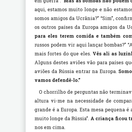
em guerra”.”
Mas as bombas não podem c
aqui, estamos muito longe e não estamo
somos amigos da Ucrânia?” “Sim”, confir
os outros países da Europa amigos da Uc
para eles terem comida e também com
russos podem vir aqui lançar bombas?” “
mais fortes do que eles.
Vês ali as luzi
Alguns destes aviões vão para países qu
aviões da Rússia entrar na Europa.
Somos
vamos defendê-lo.”
O chorrilho de perguntas não terminava
altura vi-me na necessidade de compa
grande é a Europa. Esta mesa pequena é 
muito longe da Rússia”.
A criança ficou t
nos em cima.