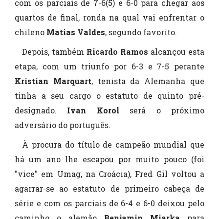
com os parciais de 7-6(5) e 6-0 para chegar aos
quartos de final, ronda na qual vai enfrentar o
chileno
Matias Valdes
, segundo favorito.
Depois, também
Ricardo Ramos
alcançou esta
etapa, com um triunfo por 6-3 e 7-5 perante
Kristian Marquart
, tenista da Alemanha que
tinha a seu cargo o estatuto de quinto pré-
designado.
Ivan Korol
será o próximo
adversário do português.
À procura do título de campeão mundial que
há um ano lhe escapou por muito pouco (foi
"vice" em Umag, na Croácia), Fred Gil voltou a
agarrar-se ao estatuto de primeiro cabeça de
série e com os parciais de 6-4 e 6-0 deixou pelo
caminho o alemão
Benjamin Miarka
para