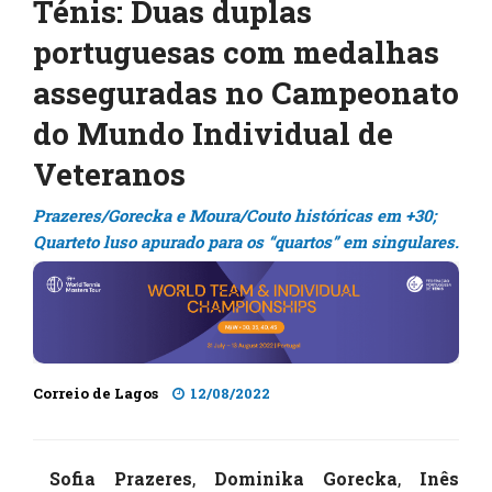
Ténis: Duas duplas
portuguesas com medalhas
asseguradas no Campeonato
do Mundo Individual de
Veteranos
Prazeres/Gorecka e Moura/Couto históricas em +30;
Quarteto luso apurado para os “quartos” em singulares.
Correio de Lagos
12/08/2022
Sofia Prazeres
,
Dominika Gorecka
,
Inês