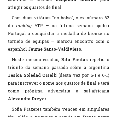
atingir os quartos de final.
Com duas vitórias "no bolso", o ex-número 62
do
ranking
ATP — na última semana ajudou
Portugal a conquistar a medalha de bronze no
torneio de equipas — marcou encontro com o
espanhol
Jaume Santo-Valdivieso
.
Neste mesmo escalão,
Rita Freitas
repetiu o
triunfo da semana passada sobre a argentina
Jesica Soledad Orselli
(desta vez por 6-1 e 6-1)
para inscrever o nome nos quartos de final e terá
como próxima adversária a sul-africana
Alexandra Dreyer
.
Sofia Prazeres também venceu em singulares
(foi, aliás, a primeira a seguir em frente nesta