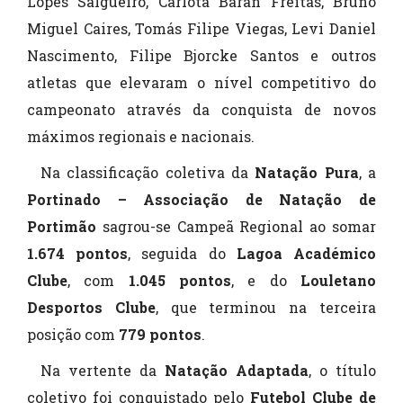
Lopes Salgueiro, Carlota Baran Freitas, Bruno
Miguel Caires, Tomás Filipe Viegas, Levi Daniel
Nascimento, Filipe Bjorcke Santos e outros
atletas que elevaram o nível competitivo do
campeonato através da conquista de novos
máximos regionais e nacionais.
Na classificação coletiva da
Natação Pura
, a
Portinado – Associação de Natação de
Portimão
sagrou-se Campeã Regional ao somar
1.674 pontos
, seguida do
Lagoa Académico
Clube
, com
1.045 pontos
, e do
Louletano
Desportos Clube
, que terminou na terceira
posição com
779 pontos
.
Na vertente da
Natação Adaptada
, o título
coletivo foi conquistado pelo
Futebol Clube de