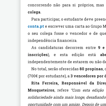
concorrendo não para si próprios, mas
colega
.
Para participar, o estudante deve pree
conta.pt
e escrever uma carta ao Grupo M
o seu colega fosse o vencedor e de que
independência financeira.
As candidaturas decorrem entre
9 e 
inscriçõe
s
), e esta edição está
ab
independentemente de estarem ou não de
No total, serão oferecidas
80 propinas
,
(700€ por estudante), a
3 vencedores por 
Rita Ferreira, Responsável da Di
Mosqueteiros
, refere
“Com esta edição e
solidariedade ainda mais longe, desafiando 
oportunidade com um amigo. Depois de uma