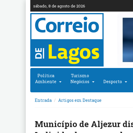
sábado, 8 de agosto de 2026
Política
Turismo
Ambiente
Negócios
Desporto
Entrada
Artigos em Destaque
Município de Aljezur dis