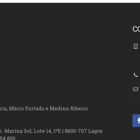
C
86
ória, Mário Furtado e Medina Ribeiro
. Marina Sol, Lote 14, 1ºE | 8600-707 Lagos
54 800