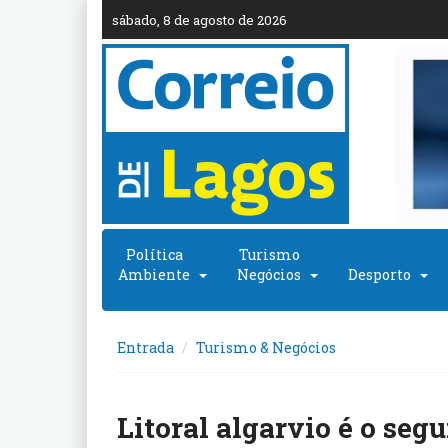
sábado, 8 de agosto de 2026
Política
Turismo
Ambiente
Negócios
Desporto
Entrada
Turismo & Negócios
Litoral algarvio é o seg