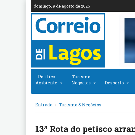
domingo, 9 de agosto de 2026
Política
Turismo
Ambiente
Negócios
Desporto
Entrada
Turismo & Negócios
13ª Rota do petisco arra