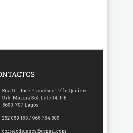
ONTACTOS
Rua Dr. José Francisco Tello Queiroz
Urb. Marina Sol, Lote 14, 1ºE
00-707 Lagos
282 089 153 / 966 754 800
correiodelagos@gmail.com