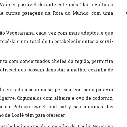
 Vai ser possível durante este mês “dar a volta ao
de outras paragens na Rota do Mundo, com uma
ão Vegetariana, cada vez com mais adeptos, e que
recê-la e um total de 15 estabelecimentos a servi-
conta com conceituados chefes da região, permitirá
s petiscadores possam degustar a melhor cozinha de
da entrada à sobremesa, petiscar vai ser a palavra
Algarve, Cogumelos com alheira e ovo de codorniz,
ca ou Petisco sweet and salty são algumas das
o de Loulé têm para oferecer.
 estabelecimentos do concelho de Loulé: Germano