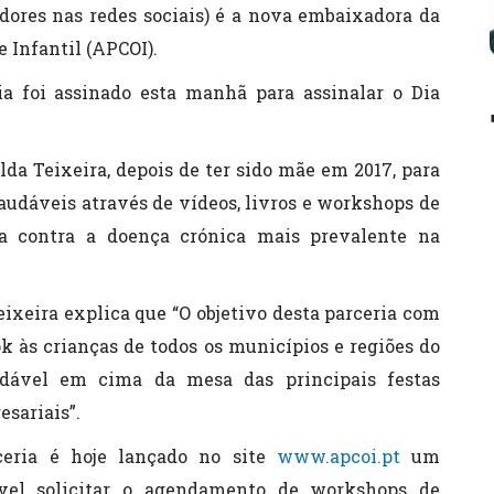
dores nas redes sociais) é a nova embaixadora da
 Infantil (APCOI).
ria foi assinado esta manhã para assinalar o Dia
lda Teixeira, depois de ter sido mãe em 2017, para
saudáveis através de vídeos, livros e workshops de
uta contra a doença crónica mais prevalente na
xeira explica que “O objetivo desta parceria com
 às crianças de todos os municípios e regiões do
udável em cima da mesa das principais festas
esariais”.
ceria é hoje lançado no site
www.apcoi.pt
um
ível solicitar o agendamento de workshops de