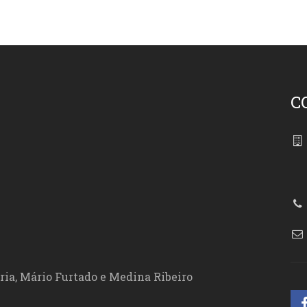
C
86
ória, Mário Furtado e Medina Ribeiro