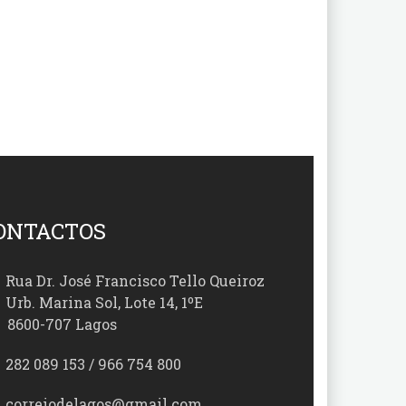
ONTACTOS
Rua Dr. José Francisco Tello Queiroz
Urb. Marina Sol, Lote 14, 1ºE
00-707 Lagos
282 089 153 / 966 754 800
correiodelagos@gmail.com