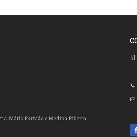
C
86
ória, Mário Furtado e Medina Ribeiro