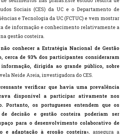
 de sedimentos nas praias.Este estudo resulta de
tudos Sociais (CES) da UC e o Departamento de
Ciências e Tecnologia da UC (FCTUC) e vem mostrar
lta de informação e conhecimento relativamente a
na gestão costeira.
u não conhecer a Estratégia Nacional de Gestão
o, cerca de 93% dos participantes consideraram
 informação, dirigida ao grande público, sobre
evela Neide Areia, investigadora do CES.
teressante verificar que havia uma prevalência
ava disponível a participar ativamente nos
ro. Portanto, os portugueses entendem que os
 de decisão e gestão costeira poderiam ser
espaço para o desenvolvimento colaborativo de
o e adaptação à erosão costeira
», assegura a