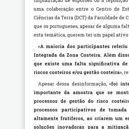
implantação de esporões ou a reposição
uma colaboração entre o Centro de Es
Ciências da Terra (DCT) da Faculdade de 
que os portugueses, apesar de alguma fa
esta temática, querem ter um papel ativo 
«
A maioria dos participantes referi
Integrada da Zona Costeira. Além diss
que existe uma falta significativa de
riscos costeiros e/ou gestão costeira
», r
Apesar dessa desinformação, «
foi in
importante da amostra que se mostr
processos de gestão do risco costei
processos participativos de tomada
altamente frutíferos, ao criarem um 
soluções inovadoras para a mitigaçã