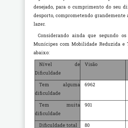
desejado, para o cumprimento do seu di
desporto, comprometendo grandemente a 
lazer.
Considerando ainda que segundo os
Munícipes com Mobilidade Reduzida e 7
abaixo:
Nível de
Visão
Dificuldade
Tem alguma
6962
dificuldade
Tem muita
901
dificuldade
Dificuldade total
80