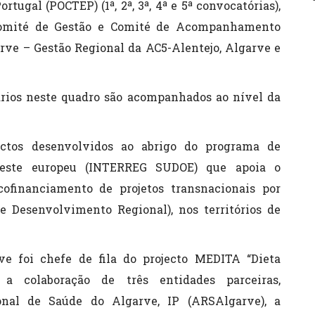
tugal (POCTEP) (1ª, 2ª, 3ª, 4ª e 5ª convocatórias),
, Comité de Gestão e Comité de Acompanhamento
rve – Gestão Regional da AC5-Alentejo, Algarve e
iários neste quadro são acompanhados ao nível da
ctos desenvolvidos ao abrigo do programa de
doeste europeu (INTERREG SUDOE) que apoia o
ofinanciamento de projetos transnacionais por
 Desenvolvimento Regional), nos territórios de
e foi chefe de fila do projecto MEDITA “Dieta
a colaboração de três entidades parceiras,
nal de Saúde do Algarve, IP (ARSAlgarve), a