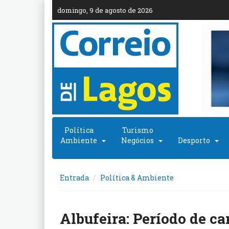
domingo, 9 de agosto de 2026
Política
Turismo
Ambiente
Negócios
Desporto
Entrada
Política & Ambiente
Albufeira: Período de c