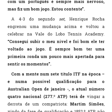
com um português é sempre mais nervoso,
mas fiz um bom jogo. Estou contente”.
A 4-3 do segundo
set
, Henrique Rocha
engrenou uma mudança acima e voltou a
celebrar na Vale do Lobo Tennis Academy.
“Consegui subir o meu nível e foi bom ele ter
voltado ao jogo. É sempre bom ter uma
primeira ronda um pouco mais apertada para
sentir os momentos”.
Com a mente num sete título ITF na época –
e numa possível qualificação para o
Australian Open de janeiro -, o atual número
quatro nacional (277.º ATP) terá de
vingar a
derrota de um compatriota:
Martim Simões
,
vindo da fase de qualificação e 1852.º ATP, não