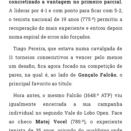
concretizado a vantagem no primeiro parcial.
A liderar por 4-1 e com ponto para ficar com 5-2,
o tenista nacional de 19 anos (775.º) permitiu a
recuperação do mais experiente e entrou depois
numa espiral de erros não forçados.
Tiago Pereira, que estava numa cavalgada de
11 torneios consecutivos a vencer pelo menos
um desafio, fica agora focado na competição de
pares, na qual é, ao lado de
Gonçalo Falcão
, o
principal favorito ao título.
Hora antes, o mesmo Falcão (1648.º ATP) viu
igualmente encerrada a sua campanha
individual no segundo Vale do Lobo Open. Face
ao checo
Matej Vocel
(789.º), o experiente
tenista de 35 anos, oriundo do
qualifying
onde