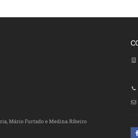
C
86
ória, Mário Furtado e Medina Ribeiro