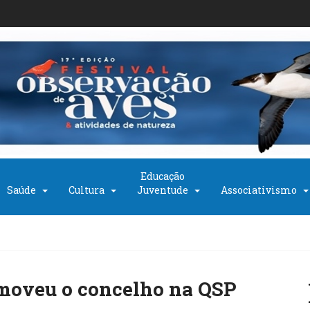
Educação
Saúde
Cultura
Juventude
Associativismo
moveu o concelho na QSP