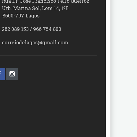
Rua Dr. José Francisco Tello Queiroz
Urb. Marina Sol, Lote 14, 1ºE
00-707 Lagos
282 089 153 / 966 754 800
correiodelagos@gmail.com