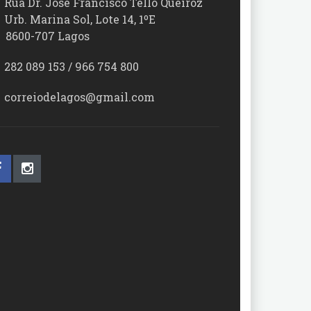
Rua Dr. José Francisco Tello Queiroz
Urb. Marina Sol, Lote 14, 1ºE
00-707 Lagos
282 089 153 / 966 754 800
correiodelagos@gmail.com