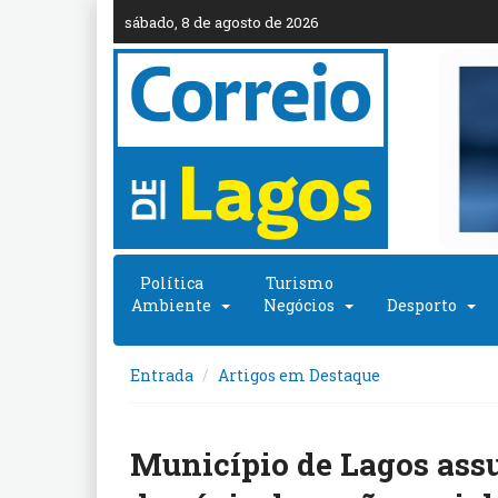
sábado, 8 de agosto de 2026
Política
Turismo
Ambiente
Negócios
Desporto
Entrada
Artigos em Destaque
Município de Lagos ass