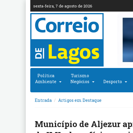
sexta-feira, 7 de agosto de 2026
Política
Turismo
Ambiente
Negócios
Desporto
Entrada
Artigos em Destaque
Município de Aljezur ap