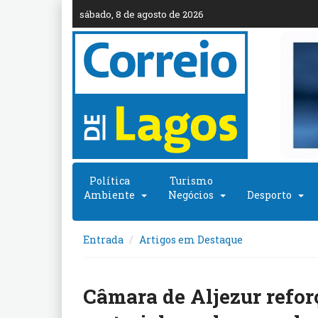
sábado, 8 de agosto de 2026
Política
Turismo
Ambiente
Negócios
Desporto
Entrada
Artigos em Destaque
Câmara de Aljezur refor