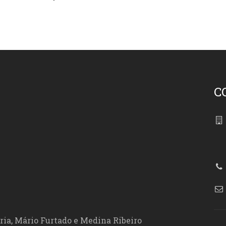
C
86
ória, Mário Furtado e Medina Ribeiro