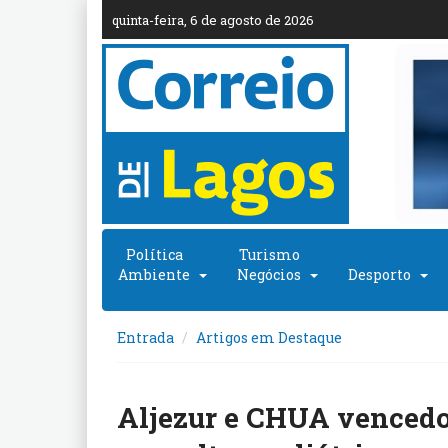
quinta-feira, 6 de agosto de 2026
Política
Turismo
Ambiente
Negócios
Desporto
Entrada
Artigos em Destaque
Aljezur e CHUA venced